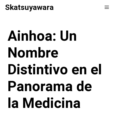
Saltar
Skatsuyawara
Me
al
contenido
Ainhoa: Un
Nombre
Distintivo en el
Panorama de
la Medicina