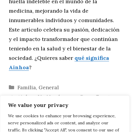
huella indeleble en el mundo de la
medicina, mejorando la vida de
innumerables individuos y comunidades.
Este artículo celebra su pasión, dedicación
y el impacto transformador que continúan
teniendo en la salud y el bienestar de la
sociedad. ¿Quieres saber
qué significa
Ainhoa
?
Categorías
Familia
,
General
Ainhoa: Un Nombre que Cruza Fronteras
We value your privacy
y Une Culturas
Ainhoa: Un Nombre Resonante en el
We use cookies to enhance your browsing experience,
serve personalized ads or content, and analyze our
Mundo del Bienestar y Terapias Holísticas
traffic. By clicking "Accept All", you consent to our use of