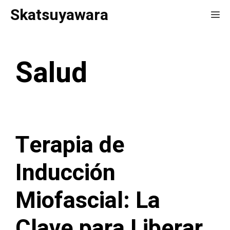
Saltar
Skatsuyawara
Me
al
contenido
Salud
Terapia de
Inducción
Miofascial: La
Clave para Liberar