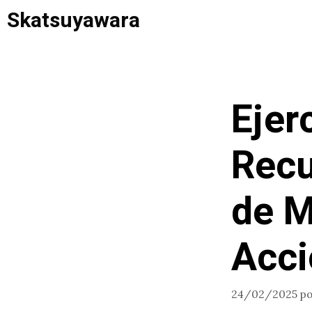
Saltar
Skatsuyawara
al
contenido
Ejer
Recu
de M
Acci
24/02/2025
p