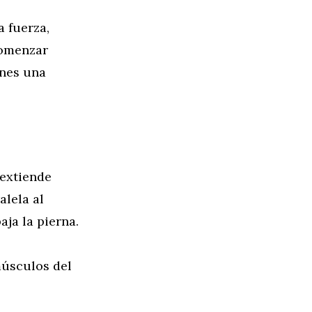
a fuerza,
 comenzar
enes una
 extiende
alela al
ja la pierna.
 músculos del