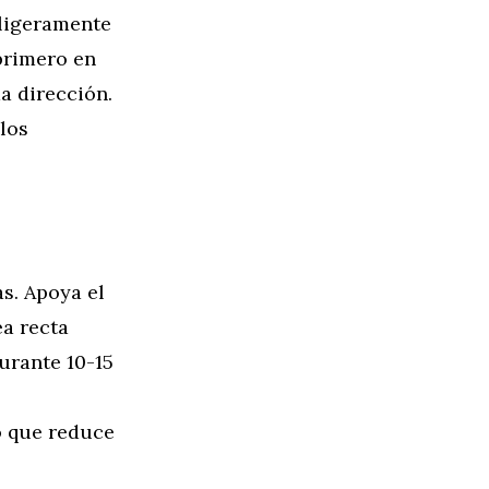
 ligeramente
 primero en
a dirección.
ulos
s. Apoya el
ea recta
urante 10-15
lo que reduce