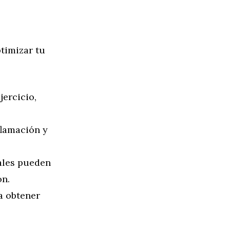
ptimizar tu
jercicio,
flamación y
nales pueden
ón.
a obtener