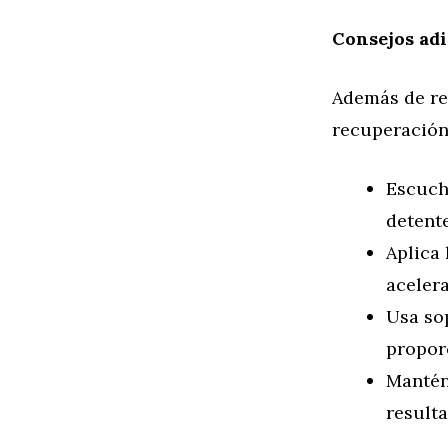
Consejos adi
Además de rea
recuperación
Escucha
detente
Aplica 
acelera
Usa sop
proporc
Mantén
result