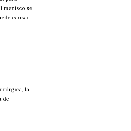
el menisco se
puede causar
irúrgica, la
a de