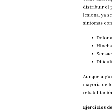
distribuir el
lesiona, ya 
síntomas co
Dolor a
Hincha
Sensaci
Dificul
Aunque algun
mayoría de l
rehabilitació
Ejercicios d