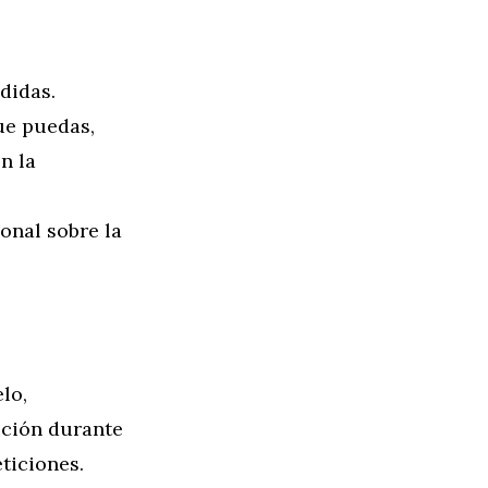
didas.
ue puedas,
n la
ional sobre la
lo,
ición durante
ticiones.