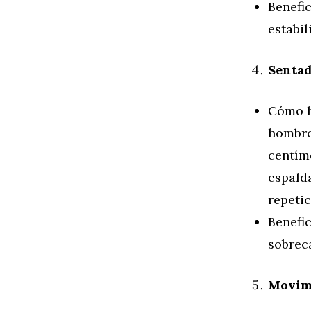
Benefic
estabil
Sentad
Cómo h
hombro
centíme
espalda
repetic
Benefic
sobrec
Movimi