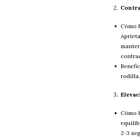
Contra
Cómo h
Apriet
manteni
contrac
Benefic
rodilla.
Elevac
Cómo ha
equilib
2-3 seg