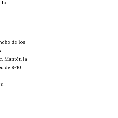
 la
ncho de los
s
le. Mantén la
es de 8-10
in