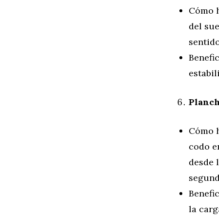
Cómo h
del sue
sentido
Benefic
estabil
Planch
Cómo h
codo en
desde l
segund
Benefic
la carg