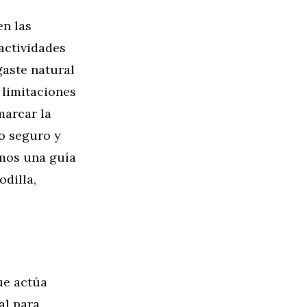
en las
 actividades
gaste natural
 limitaciones
marcar la
so seguro y
imos una guía
odilla,
ue actúa
al para