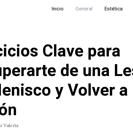
Inicio
General
Estética
cicios Clave para
perarte de una Le
enisco y Volver a 
ón
or
Valeria