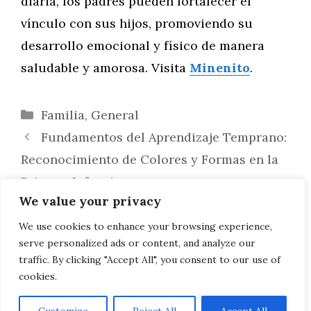
diaria, los padres pueden fortalecer el
vínculo con sus hijos, promoviendo su
desarrollo emocional y físico de manera
saludable y amorosa. Visita
Minenito
.
Categorías
Familia
,
General
Fundamentos del Aprendizaje Temprano:
Reconocimiento de Colores y Formas en la
Primera Infancia
We value your privacy
Armonizando la Paternidad y la Pareja:
Estrategias para Balancear el Cuidado del
We use cookies to enhance your browsing experience,
serve personalized ads or content, and analyze our
Bebé y la Vida en Común
traffic. By clicking "Accept All", you consent to our use of
cookies.