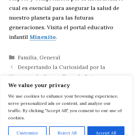
cual es esencial para asegurar la salud de
nuestro planeta para las futuras
generaciones. Visita el portal educativo
infantil
Minenito
.
Categorías
Familia
,
General
Despertando la Curiosidad por la
Historia y la Geografía en la Primera
We value your privacy
Infancia
Fortalecimiento de Habilidades de
We use cookies to enhance your browsing experience,
serve personalized ads or content, and analyze our
Crianza en Padres Primerizos
traffic. By clicking "Accept All", you consent to our use of
cookies.
Customize
Reject All
Accept All