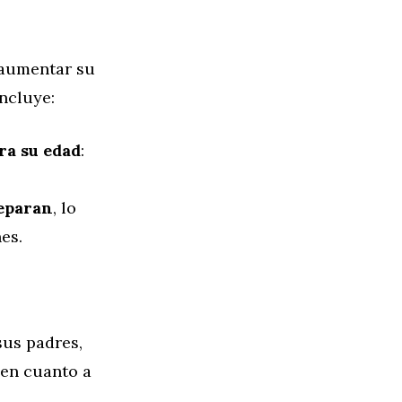
 aumentar su
incluye:
ra su edad
:
reparan
, lo
es.
sus padres,
 en cuanto a