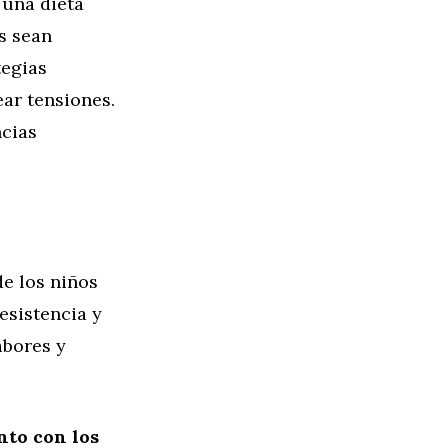
 una dieta
s sean
tegias
ear tensiones.
ncias
de los niños
esistencia y
abores y
nto con los