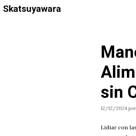
Saltar
Skatsuyawara
al
contenido
Mane
Alim
sin 
12/12/2024
po
Lidiar con la