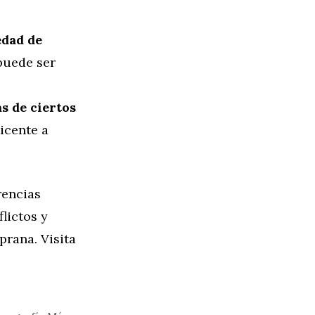
edad de
 puede ser
s de ciertos
icente a
rencias
lictos y
rana. Visita