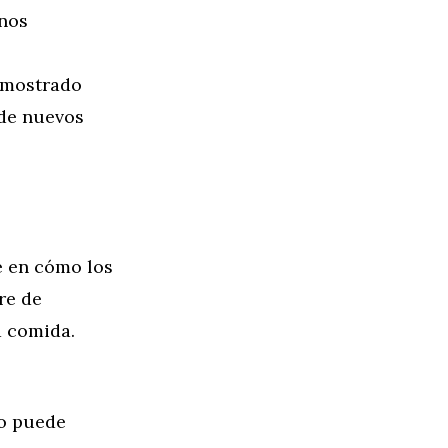
enos
emostrado
 de nuevos
e en cómo los
re de
a comida.
to puede