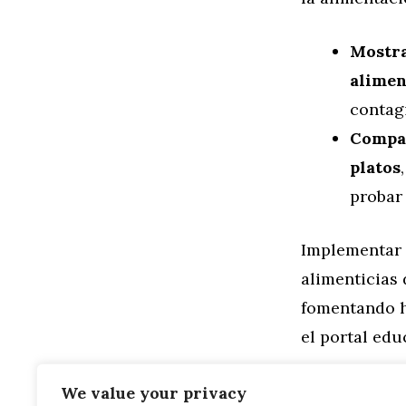
Mostra
alimen
contag
Compar
platos
probar 
Implementar 
alimenticias 
fomentando h
el portal edu
Categorías
Familia
,
Gen
We value your privacy