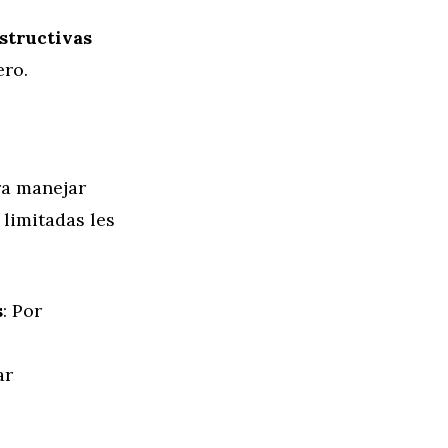
structivas
ero.
ra manejar
 limitadas les
s
: Por
ar