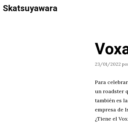
Saltar
Skatsuyawara
al
contenido
Vox
23/01/2022
po
Para celebrar
un roadster 
también es la
empresa de Is
¿Tiene el Vo