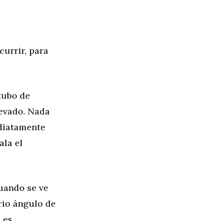
currir, para
tubo de
levado. Nada
ediatamente
ala el
cuando se ve
rio ángulo de
 es