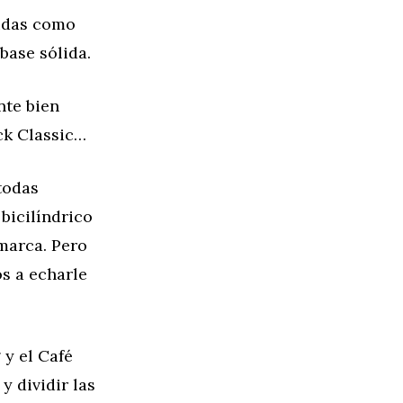
didas como
base sólida.
nte bien
ack Classic…
todas
bicilíndrico
 marca. Pero
s a echarle
 y el Café
y dividir las