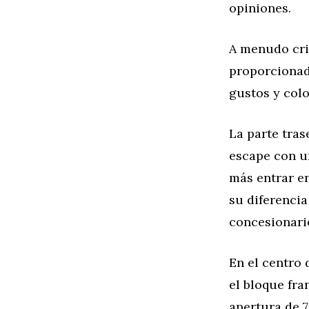
opiniones.
A menudo crit
proporcionada
gustos y col
La parte tra
escape con un
más entrar e
su diferencia
concesionar
En el centro 
el bloque fra
apertura de 7