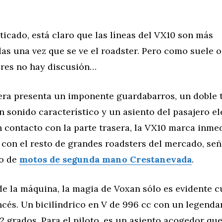
icado, está claro que las líneas del VX10 son más
s una vez que se ve el roadster. Pero como suele o
ores no hay discusión…
sera presenta un imponente guardabarros, un doble 
 sonido característico y un asiento del pasajero e
n contacto con la parte trasera, la VX10 marca inm
 con el resto de grandes roadsters del mercado, señ
io de
motos de segunda mano Crestanevada
.
de la máquina, la magia de Voxan sólo es evidente 
ncés. Un bicilíndrico en V de 996 cc con un legenda
2 grados. Para el piloto, es un asiento acogedor que