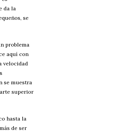
e da la
pequeños, se
 un problema
ce aquí con
la velocidad
s
ón se muestra
parte superior
co hasta la
emás de ser