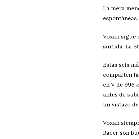
La mera menc
espontáneas. 
Voxan sigue e
surtida. La S
Estas seis m
comparten la
en V de 996 c
antes de sub
un vistazo d
Voxan siempre
Racer son bue