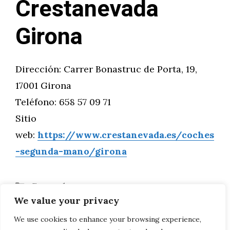
Crestanevada
Girona
Dirección: Carrer Bonastruc de Porta, 19,
17001 Girona
Teléfono: 658 57 09 71
Sitio
web:
https://www.crestanevada.es/coches
-segunda-mano/girona
Categorías
General
We value your privacy
Etiquetas
Automoción
,
Motor
Renault Kangoo
We use cookies to enhance your browsing experience,